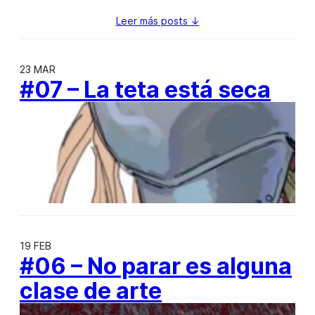
Leer más posts ↓
23 MAR
#07 – La teta está seca
19 FEB
#06 – No parar es alguna
clase de arte